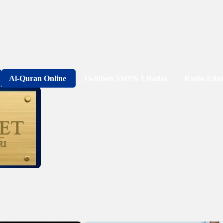
Al-Quran Online
Twibbon SMPN 1 Badas
Radio Edu