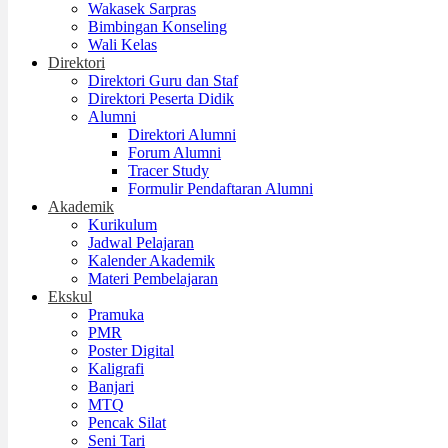
Wakasek Sarpras
Bimbingan Konseling
Wali Kelas
Direktori
Direktori Guru dan Staf
Direktori Peserta Didik
Alumni
Direktori Alumni
Forum Alumni
Tracer Study
Formulir Pendaftaran Alumni
Akademik
Kurikulum
Jadwal Pelajaran
Kalender Akademik
Materi Pembelajaran
Ekskul
Pramuka
PMR
Poster Digital
Kaligrafi
Banjari
MTQ
Pencak Silat
Seni Tari