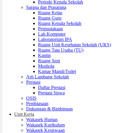
Periode Kepala Sekolah
Sarana dan Prasarana
Ruang Kelas
Ruang Guru
Ruang Kepala Sekolah
Perpustakaan
Lab.Komputer
Laboratorium IPA
Ruang Unit Kesehatan Sekolah (UKS)
Ruang Tata Usaha (TU)
Kantin
Ruang Seni
Mushola
Kamar Mandi/Toilet
Arti Lambang Sekolah
Prestasi
Daftar Prestasi
Prestasi Siswa
OSIS
Pembiasaan
Dukungan & Bimbingan
Unit Kerja
Wakasek Humas
Wakasek Kurikulum
Wakasek Kesiswaan