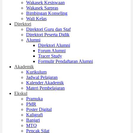
Wakasek Kesiswaan
Wakasek Sarpras
Bimbingan Konseling
Wali Kelas
Direktori
Direktori Guru dan Staf
Direktori Peserta Didik
Alumni
Direktori Alumni
Forum Alumni
Tracer Study
Formulir Pendaftaran Alumni
Akademik
Kurikulum
Jadwal Pelajaran
Kalender Akademik
Materi Pembelajaran
Ekskul
Pramuka
PMR
Poster Digital
Kaligrafi
Banjari
MTQ
Pencak Silat