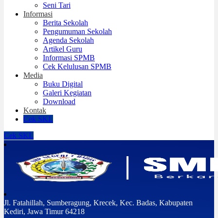
Seni Tari
Informasi
Berita Sekolah
Pengumuman Sekolah
Agenda Sekolah
Artikel Guru
Informasi SPMB
Cek Kelulusan SPMB
Media
Buku Digital
Galeri Kegiatan
Download
Kontak
Cek SKL
Cek SKL
Jl. Fatahillah, Sumberagung, Krecek, Kec. Badas, Kabupaten
Kediri, Jawa Timur 64218