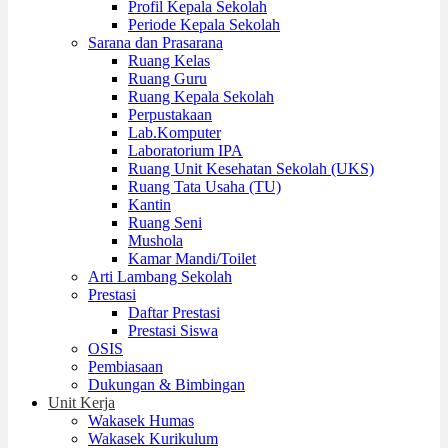
Profil Kepala Sekolah
Periode Kepala Sekolah
Sarana dan Prasarana
Ruang Kelas
Ruang Guru
Ruang Kepala Sekolah
Perpustakaan
Lab.Komputer
Laboratorium IPA
Ruang Unit Kesehatan Sekolah (UKS)
Ruang Tata Usaha (TU)
Kantin
Ruang Seni
Mushola
Kamar Mandi/Toilet
Arti Lambang Sekolah
Prestasi
Daftar Prestasi
Prestasi Siswa
OSIS
Pembiasaan
Dukungan & Bimbingan
Unit Kerja
Wakasek Humas
Wakasek Kurikulum