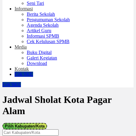
Seni Tari
Informasi
Berita Sekolah
Pengumuman Sekolah
Agenda Sekolah
Artikel Guru
Informasi SPMB
Cek Kelulusan SPMB
Media
Buku Digital
Galeri Kegiatan
Download
Kontak
Cek SKL
Cek SKL
Jadwal Sholat Kota Pagar
Alam
Pilih Kabupaten/Kota