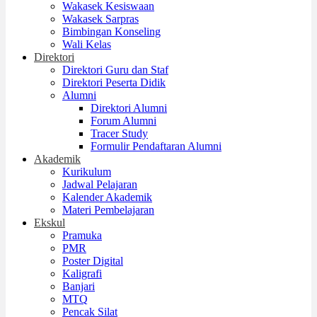
Wakasek Kesiswaan
Wakasek Sarpras
Bimbingan Konseling
Wali Kelas
Direktori
Direktori Guru dan Staf
Direktori Peserta Didik
Alumni
Direktori Alumni
Forum Alumni
Tracer Study
Formulir Pendaftaran Alumni
Akademik
Kurikulum
Jadwal Pelajaran
Kalender Akademik
Materi Pembelajaran
Ekskul
Pramuka
PMR
Poster Digital
Kaligrafi
Banjari
MTQ
Pencak Silat