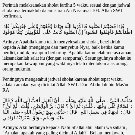
Perintah melaksanakan sholat fardhu 5 waktu sesuai dengan jadwal
sholatnya termaktub dalam surah An Nisa ayat 103. Allah SWT
berfirman,
فَاِذَا قَضَيْتُمُ الصَّلٰوةَ فَاذْكُرُوا اللّٰهَ قِيَامًا وَّقُعُوْدًا وَّعَلٰى جُنُوْبِكُمْ ۚ فَاِذَا
اطْمَأْنَنْتُمْ فَاَقِيْمُوا الصَّلٰوةَ ۚ اِنَّ الصَّلٰوةَ كَانَتْ عَلَى الْمُؤْمِنِيْنَ كِتٰبًا مَّوْقُوْتًا
Artinya: Apabila kamu telah menyelesaikan sholat, berzikirlah
kepada Allah (mengingat dan menyebut-Nya), baik ketika kamu
berdiri, duduk, maupun berbaring. Apabila kamu telah merasa aman,
laksanakanlah salat itu (dengan sempurna). Sesungguhnya sholat itu
merupakan kewajiban yang waktunya telah ditentukan atas orang-
orang mukmin.
Pentingnya mengetahui jadwal sholat karena sholat tepat waktu
adalah amalan yang dicintai Allah SWT. Dari Abdullah bin Mas'ud
RA,
سَأَلْتُ النَّبِيَّ - صَلَّى اللَّهُ عَلَيْهِ وَسَلَّمَ - : أَيُّ الْعَمَلِ أَحَبُّ إلَى اللَّهِ ؟ قَالَ
: الصَّلاةُ عَلَى وَقْتِهَا . قُلْتُ : ثُمَّ أَيُّ ؟ قَالَ : بِرُّ الْوَالِدَيْنِ , قُلْتُ : ثُمَّ أَيُّ ؟
قَالَ : الْجِهَادُ فِي سَبِيلِ اللَّهِ , قَالَ : حَدَّثَنِي بِهِنَّ رَسُولُ اللَّهِ - صَلَّى اللَّهُ
عَلَيْهِ وَسَلَّمَ - وَلَوْ اسْتَزَدْتُهُ لَزَادَنِي
Artinya: Aku bertanya kepada Nabi Shallallahu 'alaihi wa sallam ,
"Amalan apakah yang paling dicintai Allah?" Beliau menjawab,