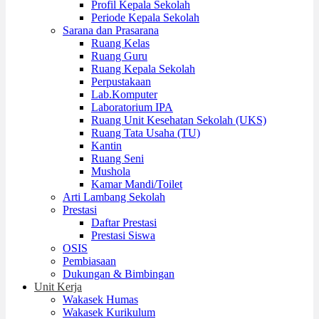
Profil Kepala Sekolah
Periode Kepala Sekolah
Sarana dan Prasarana
Ruang Kelas
Ruang Guru
Ruang Kepala Sekolah
Perpustakaan
Lab.Komputer
Laboratorium IPA
Ruang Unit Kesehatan Sekolah (UKS)
Ruang Tata Usaha (TU)
Kantin
Ruang Seni
Mushola
Kamar Mandi/Toilet
Arti Lambang Sekolah
Prestasi
Daftar Prestasi
Prestasi Siswa
OSIS
Pembiasaan
Dukungan & Bimbingan
Unit Kerja
Wakasek Humas
Wakasek Kurikulum