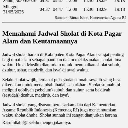
Sabtu, 30/05/2026
04:37
04:47
12:08
15:30
18:09
19:18
Minggu,
04:37
04:47
12:08
15:30
18:09
19:18
31/05/2026
Sumber : Bimas Islam, Kementerian Agama RI
Memahami Jadwal Sholat di Kota Pagar
Alam dan Keutamaannya
Jadwal sholat harian di Kabupaten Kota Pagar Alam sangat penting
bagi umat Islam sebagai panduan dalam melaksanakan sholat lima
waktu. Umat Muslim dianjurkan untuk menunaikan sholat subuh,
dzuhur, ashar, maghrib, dan isya' di awal waktu.
Selain sholat wajib, terdapat pula sholat sunnah rawatib yang bisa
dikerjakan untuk menambah ibadah sehari-hari. Sholat sunnah ini
meliputi qobliyah (sebelum) subuh dan zuhur, serta ba'diyah
(sesudah) dzuhur, maghrib, dan isya'.
Jadwal sholat yang disusun berdasarkan data dari Kementerian
Agama Republik Indonesia (Kemenag RI) juga mencantumkan
waktu sholat dhuha. Sholat sunnah ini sangat dianjurkan karena
Rasulullah ﷺ selalu mengerjakannya.