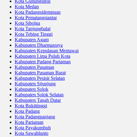
Kota Gunungsitoli
Kota Medan
Kota Padangsidempuan
Kota Pematangsiantar
Kota Sibolga
Kota Tanjungbalai
Kota Tebing Tinggi
Kabupaten Agam
Kabupaten Dharmasraya
Kabupaten Kepulauan Mentawai
Kabupaten Lima Puluh Kota
Kabupaten Padang Pariaman
Kabupaten Pasaman
Kabupaten Pasaman Barat
Kabupaten Pesisir Selatan
Kabupaten Sijunjung
Kabupaten Solok
Kabupaten Solok Selatan
Kabupaten Tanah Datar
Kota Bukittinggi
Kota Padang
Kota Padangpanjang
Kota Pariaman
Kota Payakumbuh
Kota Sawahlunto